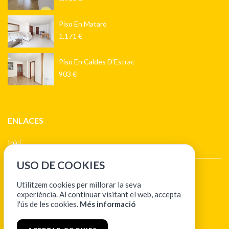
Piso En Mataró
1.171 €
Piso En Caldes D'Estrac
903 €
ENLACES
Inici
USO DE COOKIES
Aviso legal
Utilitzem cookies per millorar la seva
Política de cookies
experiència. Al continuar visitant el web, accepta
l'ús de les cookies.
Més informació
Política de protección de datos