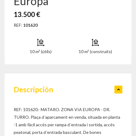
Europa
13.500 €
REF:
101620
10 m² (útils)
10 m² (construïts)
Descripción
REF: 101620.- MATARO. ZONA VIA EUROPA - DR.
TURRO. Plaça d´aparcament en venda, situada en planta
-1 amb fàcil accés per rampa d´entrada i sortida, accés
peatonal, porta d´entrada basculant. De bones